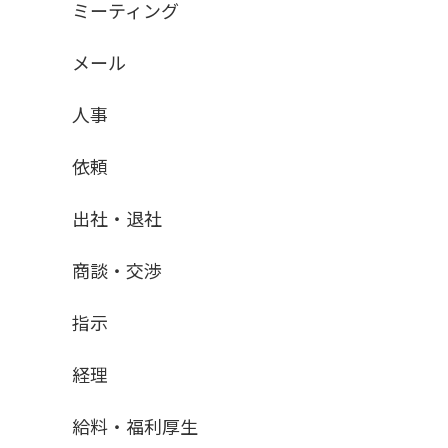
ミーティング
メール
人事
依頼
出社・退社
商談・交渉
指示
経理
給料・福利厚生