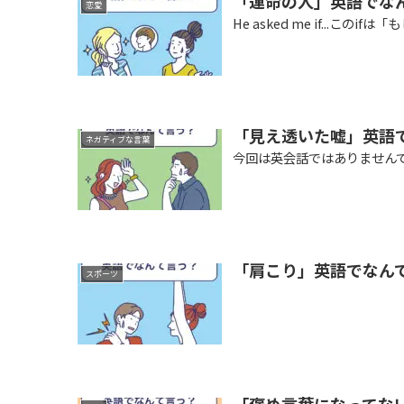
「運命の人」英語でな
恋愛
He asked me if...こ
「見え透いた嘘」英語
ネガティブな言葉
今回は英会話ではありません
「肩こり」英語でなん
スポーツ
「褒め言葉になってな