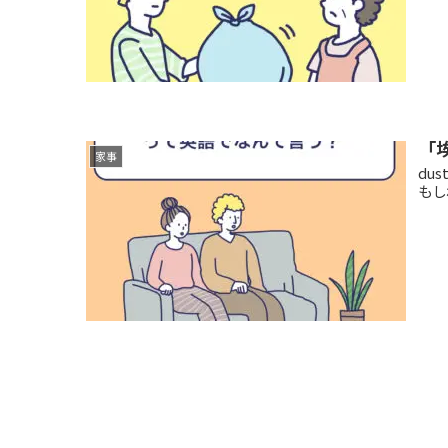
「
家事
du
もし