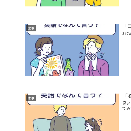
「
家事
ar
「
家事
臭い
てみ