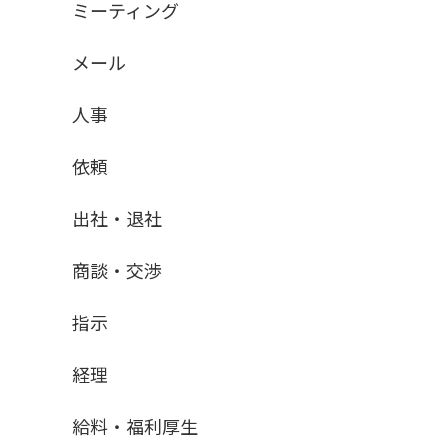
ミーティング
メール
人事
依頼
出社・退社
商談・交渉
指示
経理
給料・福利厚生