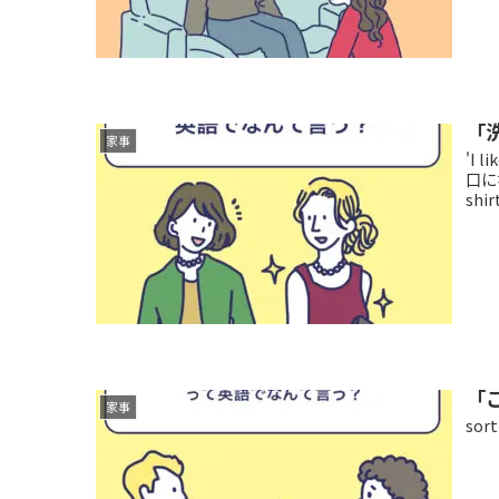
「
家事
'I
口になり
shirt
「
家事
so