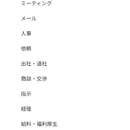
ミーティング
メール
人事
依頼
出社・退社
商談・交渉
指示
経理
給料・福利厚生