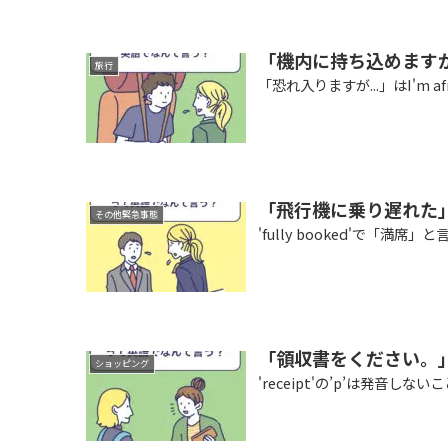
「機内に持ち込めます
旅行
「恐れ入りますが...」はI'm af
「飛行機に乗り遅れた
その他緊急事態
'fully booked'で「満席
「領収書をください。
ショッピング
'receipt'の’p’は発音しな