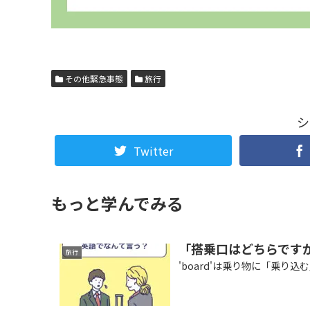
その他緊急事態
旅行
シ
Twitter
もっと学んでみる
「搭乗口はどちらです
旅行
'board'は乗り物に「乗り