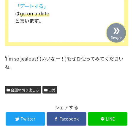
‘I’m so jealous!'(いいなー！)もぜひ使ってみてください
ね。
会話の切り出し方
日常
シェアする
Twitter
Facebook
LINE